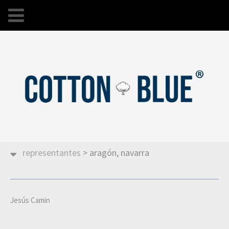
representantes
>
aragón, navarra
Jesús Camin